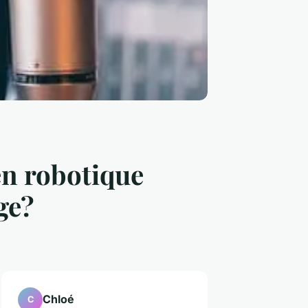
en robotique
ge?
Chloé
C