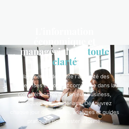
L'information
économique et
managériale en
toute
clarté
Clairenergie décrypte l'actualité des
entreprises et vous accompagne dans la
compréhension des enjeux business,
juridiques et managériaux. Découvrez
chaque jour des articles, analyses et guides
pratiques pour rester informé.