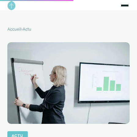
Accueil
›
Actu
ACTU