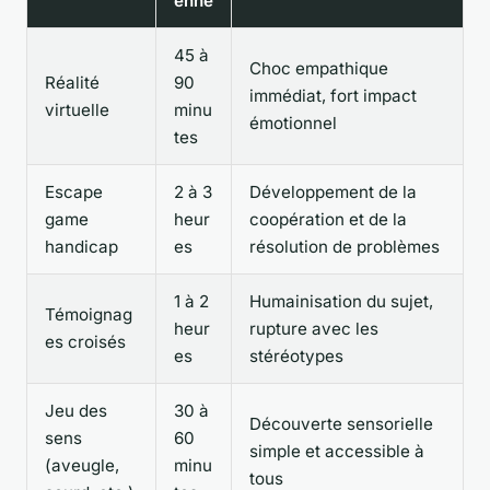
enne
45 à
Choc empathique
Réalité
90
immédiat, fort impact
virtuelle
minu
émotionnel
tes
Escape
2 à 3
Développement de la
game
heur
coopération et de la
handicap
es
résolution de problèmes
1 à 2
Humainisation du sujet,
Témoignag
heur
rupture avec les
es croisés
es
stéréotypes
Jeu des
30 à
Découverte sensorielle
sens
60
simple et accessible à
(aveugle,
minu
tous